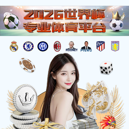
注册入口
隐私政策
一、引言
米兰平台平台为用户提供便捷、实时的体育赛事内容，在保障服
务体验的同时，我们高度重视个人隐私保护。
二、信息收集范围
我们可能收集以下信息：